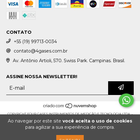
CONTATO
+55 (19) 99713-0034
contato@4gases.com.br
Av. Antônio Artioli, 570. Swiss Park. Campinas. Brasil.
ASSINE NOSSA NEWSLETTER!
COPYRIGHT FOUR GASES INSTRUMENTOS DE MEDIÇÃO E TECNOLOGIA LTDA. -
Ao navegar por este site
você aceita o uso de cookies
11511548000112 - 2026. TODOS OS DIREITOS RESERVADOS.
para agilizar a sua experiência de compra.